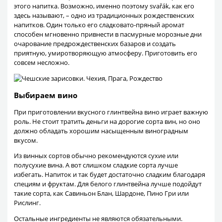
этого напитка. Возможно, именно поэтому svařák, как его
здесь называют, – одно из традиционных рождественских
напитков. Один только его сладковато-пряный аромат
способен мгновенно привнести в пасмурные морозные дни
очарование предрождественских базаров и создать
приятную, умиротворяющую атмосферу. Приготовить его
совсем несложно.
Выбираем вино
При приготовлении вкусного глинтвейна вино играет важную
роль. Не стоит тратить деньги на дорогие сорта вин, но оно
должно обладать хорошим насыщенным виноградным
вкусом.
Из винных сортов обычно рекомендуются сухие или
полусухие вина. А вот слишком сладкие сорта лучше
избегать. Напиток и так будет достаточно сладким благодаря
специям и фруктам. Для белого глинтвейна лучше подойдут
такие сорта, как Савиньон Блан, Шардоне, Пино Гри или
Рислинг.
Остальные ингредиенты не являются обязательными.