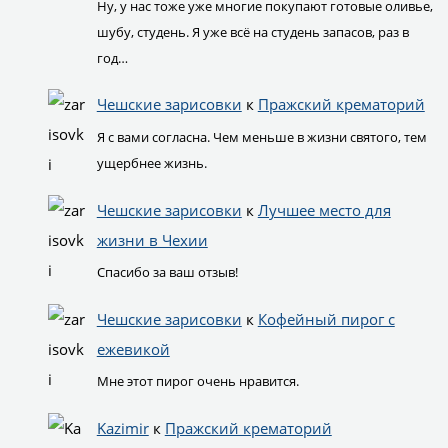
Ну, у нас тоже уже многие покупают готовые оливье,
шубу, студень. Я уже всё на студень запасов, раз в
год…
Чешские зарисовки
к
Пражский крематорий
Я с вами согласна. Чем меньше в жизни святого, тем
ущербнее жизнь.
Чешские зарисовки
к
Лучшее место для
жизни в Чехии
Спасибо за ваш отзыв!
Чешские зарисовки
к
Кофейный пирог с
ежевикой
Мне этот пирог очень нравится.
Kazimir
к
Пражский крематорий