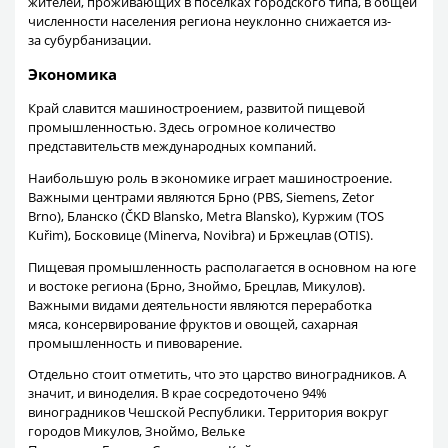
жителей, проживающих в поселках городского типа, в общей
численности населения региона неуклонно снижается из-
за субурбанизации.
Экономика
Край славится машиностроением, развитой пищевой
промышленностью. Здесь огромное количество
представительств международных компаний.
Наибольшую роль в экономике играет машиностроение.
Важными центрами являются Брно (PBS, Siemens, Zetor
Brno), Бланско (ČKD Blansko, Metra Blansko), Куржим (TOS
Kuřim), Босковице (Minerva, Novibra) и Бржецлав (OTIS).
Пищевая промышленность располагается в основном на юге
и востоке региона (Брно, Зноймо, Брецлав, Микулов).
Важными видами деятельности являются переработка
мяса, консервирование фруктов и овощей, сахарная
промышленность и пивоварение.
Отдельно стоит отметить, что это царство виноградников. А
значит, и виноделия. В крае сосредоточено 94%
виноградников Чешской Республики. Территория вокруг
городов Микулов, Зноймо, Вельке