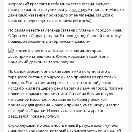
Моравский крас таит в себе множество легенд. Каждая
пещера хранит свою уникальную
легенду
. У пропасти Мацоха
даже само название произошло от ее легенды. Мацоха с
чешского переводится как мачеха (Macocha).
Но самая известная легенда связана с главным городом края.
В Брно есть Старая ратуша. В проходе под башней к потолку
подвешен знаменитый «брненский дракон».
Брненский дракон в Старой ратуше
По одной версии, брненские советники получили его от
турецкого султана, по другой – его привезли из крестовых
походов. Есть и третья версия, согласно которой дракон
когда-то жил в пещере у реки Свратки и мучил город, пока не
появился подмастерье мясника. Он набил бычью шкуру
негашеной известью и оставил ее на берегу реки как
приманку для дракона. Дракон пришел, съел шкуру и запил
ее водой из Свратки. Известь стала кипеть, а дракон
раздувался, пока не лопнул.
Слухи слухами, но реальность иная. В ратуше висит чучело
нильского крокодила, который находится здесь по меньшей