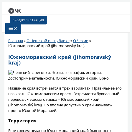
Перейти
к
содержимому
ВХОД/РЕГИСТРАЦИЯ
Главная
»
О Чешской республике
»
О Чехии
»
Южноморавский край (Jihomoravský kraj)
Южноморавский край (Jihomoravský
kraj)
Название края встречается в трех вариантах. Правильнее его
называть Южноморавским краем. Встречается буквальный
перевод с чешского языка – Югоморавский край
(Jihomoravský kraj). Но вполне допустимо край называть
просто Южной Моравией.
Территория
Еще совсем недавно Южноморавский край был просто