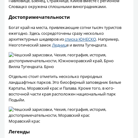
Павловице, Бзенец, Стражнице, Кийов вместе с регионом
Словацко окружена сплошными виноградниками.
Достопримечательности
Богат край на места, привлекающие сотни тысяч туристов
ежегодно. Здесь сосредоточены сразу несколько
архитектурных шедевров из
списка ЮНЕСКО
. Например,
Неоготический замок
Ледниц
е и вилла Тугендхата.
Вилла Тугендхата. Брно
Отдельно стоит отметить несколько природных
ландшафтных парков. Это биосферный заповедник Белые
Карпаты, Моравский крас и Палава. Кроме того, в юго-
восточной части края расположен национальный парк
Подыйи.
Моравский крас
Легенды