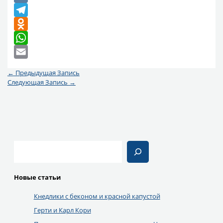
VK
Telegram
Odnoklassniki
WhatsApp
Email
←
Предыдущая Запись
Следующая Запись
→
Поиск
Новые статьи
Кнедлики с беконом и красной капустой
Герти и Карл Кори