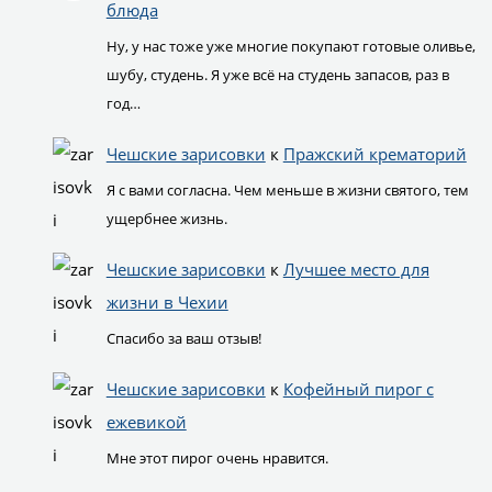
блюда
Ну, у нас тоже уже многие покупают готовые оливье,
шубу, студень. Я уже всё на студень запасов, раз в
год…
Чешские зарисовки
к
Пражский крематорий
Я с вами согласна. Чем меньше в жизни святого, тем
ущербнее жизнь.
Чешские зарисовки
к
Лучшее место для
жизни в Чехии
Спасибо за ваш отзыв!
Чешские зарисовки
к
Кофейный пирог с
ежевикой
Мне этот пирог очень нравится.