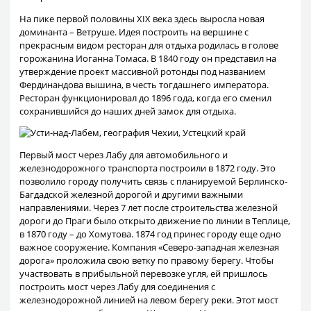
На пике первой половины XIX века здесь выросла новая
доминанта – Ветруше. Идея построить на вершине с
прекрасным видом ресторан для отдыха родилась в голове
горожанина Иоганна Томаса. В 1840 году он представил на
утверждение проект массивной ротонды под названием
Фердинандова вышина, в честь тогдашнего императора.
Ресторан функционировал до 1896 года, когда его сменил
сохранившийся до наших дней замок для отдыха.
Первый мост через Лабу для автомобильного и
железнодорожного транспорта построили в 1872 году. Это
позволило городу получить связь с планируемой Берлинско-
Багдадской железной дорогой и другими важными
направлениями. Через 7 лет после строительства железной
дороги до Праги было открыто движение по линии в Теплице,
в 1870 году – до Хомутова. 1874 год принес городу еще одно
важное сооружение. Компания «Северо-западная железная
дорога» проложила свою ветку по правому берегу. Чтобы
участвовать в прибыльной перевозке угля, ей пришлось
построить мост через Лабу для соединения с
железнодорожной линией на левом берегу реки. Этот мост