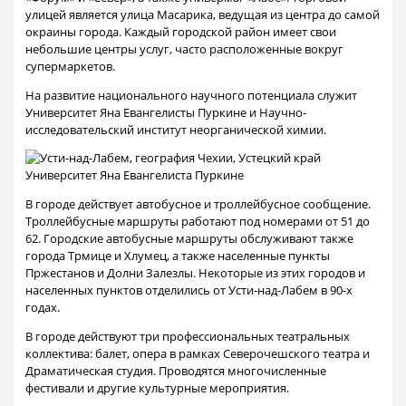
улицей является улица Масарика, ведущая из центра до самой
окраины города. Каждый городской район имеет свои
небольшие центры услуг, часто расположенные вокруг
супермаркетов.
На развитие национального научного потенциала служит
Университет Яна Евангелисты Пуркине и Научно-
исследовательский институт неорганической химии.
Университет Яна Евангелиста Пуркине
В городе действует автобусное и троллейбусное сообщение.
Троллейбусные маршруты работают под номерами от 51 до
62. Городские автобусные маршруты обслуживают также
города Трмице и Хлумец, а также населенные пункты
Пржестанов и Долни Залезлы. Некоторые из этих городов и
населенных пунктов отделились от Усти-над-Лабем в 90-х
годах.
В городе действуют три профессиональных театральных
коллектива: балет, опера в рамках Северочешского театра и
Драматическая студия. Проводятся многочисленные
фестивали и другие культурные мероприятия.