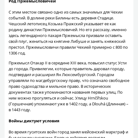
Род Пржемысловичей
С этим местом связано одно из самых значимых для Чехии
событий. В долине реки Билины есть деревня Стадице.
Чешский летописец Козьма Пражский указывает ее как
родину династии Пржемысловичей. Но его рассказу, именно
здесь легендарного пахаря Пржемысла призвали оставить
свой плуг, жениться на княгине Либуше и занять княжеский
престол. Пржемысловичи правили Чехией примерно с 800 по
1306 год.
Пржемысл Отакар II в середине XIII века, повысил статус Усти
до города. Привилегии, которые правитель даровал городу,
подтвердил и расширил Ян Люксембургский. Городом
управляли по магдебургскому праву, что означало свободное
право судоходства и мильное право. В исторических
документах также упоминаются названия первых улиц. По
ним можно прогуляться и сейчас. Улицу Hrnčířskou
(Горшечная) упоминают уже в 1402 году, а Dlouhá (Длинная) –
в 1443 году.
Войны диктуют условия
Во время гуситских войн город занял мейсенский маркграф и
был осажден гуситами. Боевые действия достигли