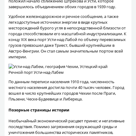
положил начало сближению Штрекова и Усти, которое
завершилось объединением обоих городов в 1939 году.
Удобное железнодорожное и речное сообщение, а также
легкодоступные источники энергии в виде крупных
месторождений бурого угля в непосредственной близости от
города способствовали его масштабной индустриализации. К
концу XIX века порт Усти-над-Лабой по объему перевозимых
грузов превзошел даже Триест, бывший крупнейшим в
Австро-Венгрии. Он стал самым значительным портом всей
империи.
Речной порт Усти-над-Лабем
По данным переписи населения 1910 года, численность
местного населения достигла почти 40 тысяч человек. Город
вошел в число крупнейших городов Чехии после Праги,
Пльзени, Ческе-Будеевице и Либереца.
Позорные страницы истории
Необычайный экономический расцвет принес и негативные
последствия. Помимо загрязнения окружающей среды и
уничтожения большинства исторических памятников,