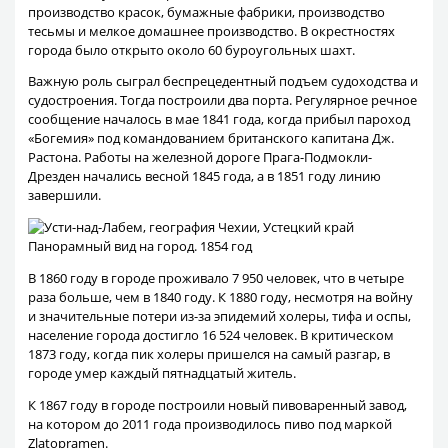
производство красок, бумажные фабрики, производство
тесьмы и мелкое домашнее производство. В окрестностях
города было открыто около 60 буроугольных шахт.
Важную роль сыграл беспрецедентный подъем судоходства и
судостроения. Тогда построили два порта. Регулярное речное
сообщение началось в мае 1841 года, когда прибыл пароход
«Богемия» под командованием британского капитана Дж.
Растона. Работы на железной дороге Прага-Подмокли-
Дрезден начались весной 1845 года, а в 1851 году линию
завершили.
Панорамный вид на город. 1854 год
В 1860 году в городе проживало 7 950 человек, что в четыре
раза больше, чем в 1840 году. К 1880 году, несмотря на войну
и значительные потери из-за эпидемий холеры, тифа и оспы,
население города достигло 16 524 человек. В критическом
1873 году, когда пик холеры пришелся на самый разгар, в
городе умер каждый пятнадцатый житель.
К 1867 году в городе построили новый пивоваренный завод,
на котором до 2011 года производилось пиво под маркой
Zlatopramen.