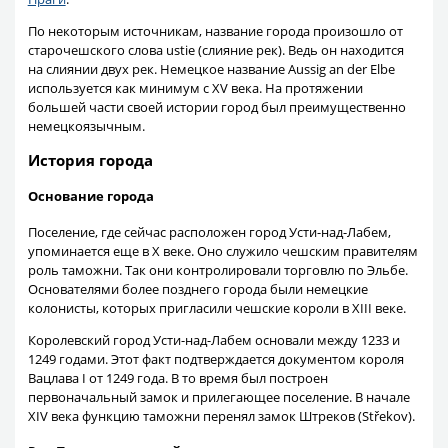
По некоторым источникам, название города произошло от
старочешского слова ustie (слияние рек). Ведь он находится
на слиянии двух рек. Немецкое название Aussig an der Elbe
используется как минимум с XV века. На протяжении
большей части своей истории город был преимущественно
немецкоязычным.
История города
Основание города
Поселение, где сейчас расположен город Усти-над-Лабем,
упоминается еще в X веке. Оно служило чешским правителям
роль таможни. Так они контролировали торговлю по Эльбе.
Основателями более позднего города были немецкие
колонисты, которых пригласили чешские короли в XIII веке.
Королевский город Усти-над-Лабем основали между 1233 и
1249 годами. Этот факт подтверждается документом короля
Вацлава I от 1249 года. В то время был построен
первоначальный замок и прилегающее поселение. В начале
XIV века функцию таможни перенял замок Штреков (Střekov).