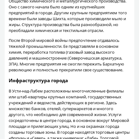
Общество химического и металлургического производства.
Оно с самого начала было одним из крупнейших
предприятий в городе. Другим крупным предприятием того
времени были заводы Шихта, которые производили мыло и
жиры. Структура производства была разнообразной, но
преобладали химическая и текстильная отрасли.
После Второй мировой войны предпочтение отдавалось
тяжелой промышленности. Ее представляли в основном
химия, переработка топлива (газовый завод высокого
давления) и машиностроение (Северочешская арматурка,
ЗПА). Многие предприятия не смогли пережить Бархатную
революцию и полностью прекратили свое существование.
Инфраструктура города
В Усти-над-Лабем расположены многочисленные филиалы
или штаб-квартиры крупных компаний, государственных
учреждений и ведомств, действующих в регионе. Здесь
множество банков, отелей, супермаркетов и многого
другого, что необходимо для современной жизни. Услуги
сосредоточены в центре города, в основном вокруг Мировой
площади и прилегающих улиц. Но и на окраинах города
созданы торговые зоны. В городе находятся торговые центры
«Форум» и «Север», а также универмаг «Лабе». Торговой