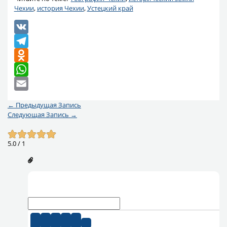
Чехии
,
история Чехии
,
Устецкий край
VK
Telegram
Odnoklassniki
WhatsApp
Email
←
Предыдущая Запись
Следующая Запись
→
5.0
/
1