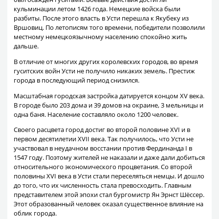
кульминации летом 1426 года. Немецкие войска были
разбиты. После этого власть в Усти перешла к Якубеку из
Вршовиц. По летописям того времени, победители позволили
местному немецкоязычному населению спокойно жить
дальше.
В отличие от многих других королевских городов, во время
гуситских войн Усти не получило никаких земель. Престиж
города в последующий период снизился.
Масштабная городская застройка датируется концом XV века.
В городе было 203 дома и 39 домов на окраине, 3 мельницы и
одна баня. Население составляло около 1200 человек.
Своего расцвета город достиг во второй половине XVI и в
первом десятилетии XVII века. Так получилось, что Усти не
участвовал в неудачном восстании против Фердинанда I в
1547 году. Поэтому жителей не наказали и даже дали добиться
относительного экономического процветания. Со второй
половины XVI века в Усти стали переселяться немцы. И дошло
до того, что их численность стала превосходить. Главным
представителем этой эпохи стал бургомистр Ян Эрнст Шёссер.
Этот образованный человек оказал существенное влияние на
облик города.