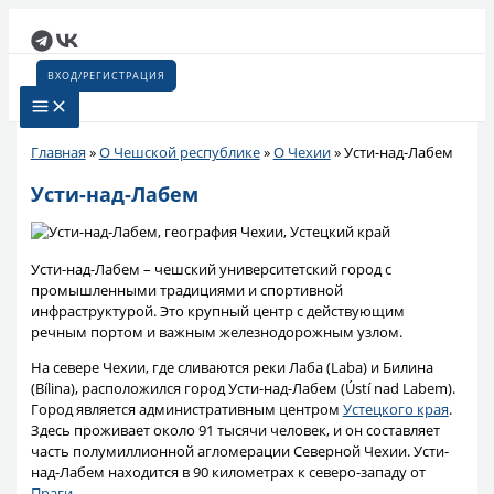
Перейти
к
содержимому
ВХОД/РЕГИСТРАЦИЯ
Главная
»
О Чешской республике
»
О Чехии
»
Усти-над-Лабем
Усти-над-Лабем
Усти-над-Лабем – чешский университетский город с
промышленными традициями и спортивной
инфраструктурой. Это крупный центр с действующим
речным портом и важным железнодорожным узлом.
На севере Чехии, где сливаются реки Лаба (Laba) и Билина
(Bílina), расположился город Усти-над-Лабем (Ústí nad Labem).
Город является административным центром
Устецкого края
.
Здесь проживает около 91 тысячи человек, и он составляет
часть полумиллионной агломерации Северной Чехии. Усти-
над-Лабем находится в 90 километрах к северо-западу от
Праги
.