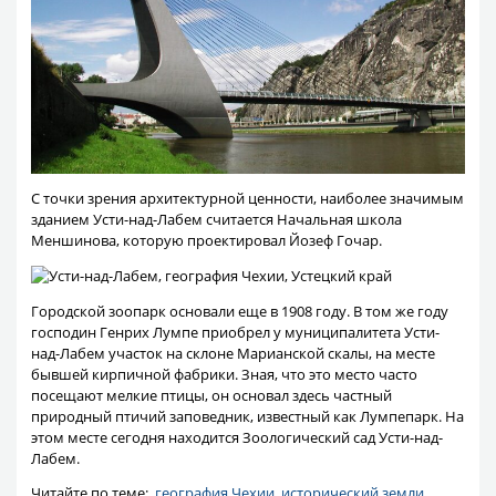
С точки зрения архитектурной ценности, наиболее значимым
зданием Усти-над-Лабем считается Начальная школа
Меншинова, которую проектировал Йозеф Гочар.
Городской зоопарк основали еще в 1908 году. В том же году
господин Генрих Лумпе приобрел у муниципалитета Усти-
над-Лабем участок на склоне Марианской скалы, на месте
бывшей кирпичной фабрики. Зная, что это место часто
посещают мелкие птицы, он основал здесь частный
природный птичий заповедник, известный как Лумпепарк. На
этом месте сегодня находится Зоологический сад Усти-над-
Лабем.
Читайте по теме:
география Чехии
,
исторический земли