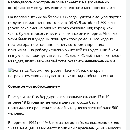
наблюдалось обострение социальных и национальных
конфликтов между немецким и чешским меньшинствами.
На парламентских выборах 1935 года Судетонемецкая партия
получила большинство голосов (58%). 9 октября 1938 года
(после заключения Мюнхенского соглашения) город, как
часть Судет, присоединили к Германской империи. Многие
чехи были вынуждены покинуть свои дома. Было издано
протекторатное постановление, которое запрещало
принимать на работу чешских учителей из Судет. Они были
вынуждены покинуть школы в Судетах. Судьбы многих чехов
из Судет, включая жителей Усти, остались невыясненными.
Встреча немецких оккупантов в Усти-над-Лабем. 1938 год
Союзное «освобождение»
В результате бомбардировок союзными силами 17 и 19
апреля 1945 года пятая часть центра города была
практически сравнена с землей, что унесло жизни более 500
человек.
В период с 1945 по 1948 год из региона было выселено около
53 000 немцев. На их место прибыли переселенцы из чешских