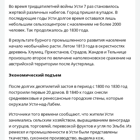
Во время тридцатилетней войны Усти 7 раз становилось
жертвой различных набегов. Город пришел в упадок. В
последующие годы Усти долгое время оставался лишь
небольшим сельхозцентром с населением не более 2000
человек. Так продолжалось до 1830 года.
В результате бурного промышленного развития население
начало необычайно расти. Летом 1813 года в окрестностях
деревень Хлумец, Пржестанов, Страдов, Жандов и Тельнице
произошло второе по величине наполеоновское сражение на
австрийской территории после Аустерлица.
Экономический подъем
После долгих десятилетий застоя в период с 1800 по 1830 год
построили первые 20 домов. В 1840-х годах снесли
средневековые и ренессансные городские стены, которые
окружали Усти-над-Лабем.
Источники того времени сообщают, что жители Усти
занимались сельским хозяйством, выращиванием винограда
и огурцов, торговлей, перевозкой фруктов и угля по Эльбе. Из
ремесел и промышленности в Усти были представлены
ткачество, суконное производство, выделка кож,