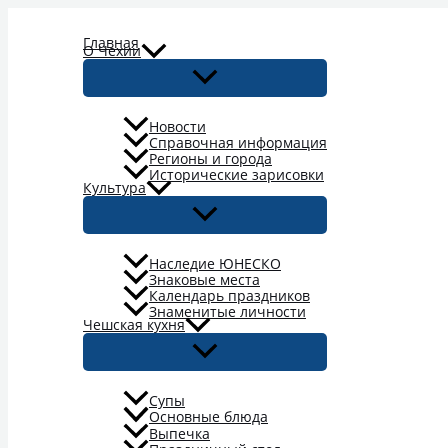
Перейти
к
Главная
О Чехии
содержимому
Новости
Справочная информация
Регионы и города
Исторические зарисовки
Культура
Наследие ЮНЕСКО
Знаковые места
Календарь праздников
Знаменитые личности
Чешская кухня
Супы
Основные блюда
Выпечка