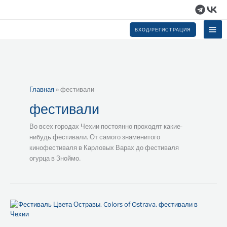
Перейти
к
содержимому
ВХОД/РЕГИСТРАЦИЯ
Главная
»
фестивали
фестивали
Во всех городах Чехии постоянно проходят какие-
нибудь фестивали. От самого знаменитого
кинофестиваля в Карловых Варах до фестиваля
огурца в Зноймо.