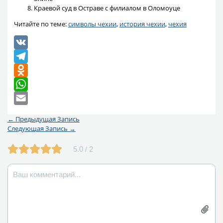
Краевой суд в Остраве с филиалом в Оломоуце
Читайте по теме:
символы чехии
,
история чехии
,
чехия
VK
Telegram
Odnoklassniki
WhatsApp
Email
←
Предыдущая Запись
Следующая Запись
→
5.0
2
/