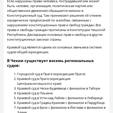
Если нарушены права человека, пострадавший (им может
быть человек, организация, политическая партия или
общественное движение) обращается именно в
Конституционный суд. Там принимают решение об отмене
юридических предписаний по жалобам, связанным с
нарушением конституционных прав и свобод граждан. Все
права и свободы граждан прописаны в Конституции Чешской
Республики, Декларации основных прав и свобод и в других
конституционных законах страны.
Краевой суд является одним из основных звеньев в системе
судов общей юрисдикции.
В Чехии существует восемь региональных
судов:
Городской суд в Праге (юрисдикция Праги)
Краевой суд в Праге (юрисдикция
Центральночешского края)
Краевой суд в Ческе-Будеёвице с филиалом в Таборе
Краевой суд в Пльзене
Краевой суд в Усти-над-Лабем с филиалом в Либереце
Краевой суд в Градец-Кралове с филиалом в Пардубице
Краевой суд в Брно с филиалом в Йиглаве и филиалом в
Злине