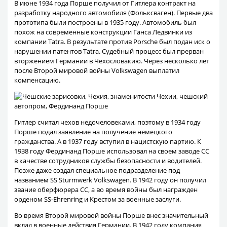
В июне 1934 года Порше получил от Гитлера контракт на
разработку народного автомобиля (Фольксваген). Первые два
прототипа были построены в 1935 году. Автомобиль был
похож на современные конструкции Ганса Ледвинки из
компании Tatra. В результате против Porsche был подан иск о
нарушении патентов Tatra. Судебный процесс был прерван
вторжением Германии в Чехословакию. Через несколько лет
после Второй мировой войны Volkswagen выплатил
компенсацию.
Гитлер считал чехов недочеловеками, поэтому в 1934 году
Порше подал заявление на получение немецкого
гражданства. А в 1937 году вступил в нацистскую партию. К
1938 году Фердинанд Порше использовал на своем заводе СС
в качестве сотрудников службы безопасности и водителей.
Позже даже создал специальное подразделение под
названием SS Sturmwerk Volkswagen. В 1942 году он получил
звание оберфюрера СС, а во время войны был награжден
орденом SS-Ehrenring и Крестом за военные заслуги.
Во время Второй мировой войны Порше внес значительный
вклад в военные действия Германии. В 1942 году компания