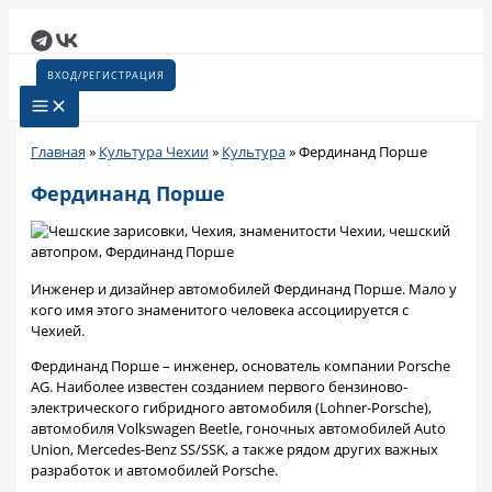
Перейти
к
содержимому
ВХОД/РЕГИСТРАЦИЯ
Главная
»
Культура Чехии
»
Культура
»
Фердинанд Порше
Фердинанд Порше
Инженер и дизайнер автомобилей Фердинанд Порше. Мало у
кого имя этого знаменитого человека ассоциируется с
Чехией.
Фердинанд Порше – инженер, основатель компании Porsche
AG. Наиболее известен созданием первого бензиново-
электрического гибридного автомобиля (Lohner-Porsche),
автомобиля Volkswagen Beetle, гоночных автомобилей Auto
Union, Mercedes-Benz SS/SSK, а также рядом других важных
разработок и автомобилей Porsche.