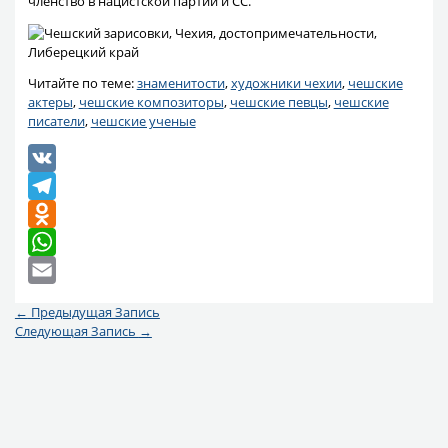
членство в нацистской партии и СС.
Читайте по теме:
знаменитости
,
художники чехии
,
чешские
актеры
,
чешские композиторы
,
чешские певцы
,
чешские
писатели
,
чешские ученые
VK
Telegram
Odnoklassniki
WhatsApp
Email
←
Предыдущая Запись
Следующая Запись
→