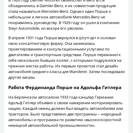
объединились в Daimler-Benz, и их совместная продукция
стала называться Mercedes-Benz. Однако идеи Порше о
небольшом и легком автомобиле Mercedes-Benz не
понравились руководству. В 1929 году он ушел в компанию
Steyr Automobile, но вскоре его уволили.
В апреле 1931 года Порше вернулся в Штутгарт и основал
свою консалтинговую фирму. Она занималась
проектированием и консультационными услугами по
двигателям и транспортным средствам. Порше переманил к
себе нескольких бывших коллег, с которыми подружился на
прежних местах работы. Их первым проектом стал дизайн
автомобиля среднего класса для Wanderer. Затем последовали
другие заказы.
Работа Фердинанда Порше на Адольфа Гитлера
На Берлинском автосалоне 1933 года канцлер Германии
Адольф Гитлер объявил о своем намерении моторизировать
нацию. Каждый немец должен был владеть автомобилем или
трактором. Было представлено две программы – «народный
автомобиль» и программа по развитию «высокоскоростной
немецкой автомобильной промышленности».