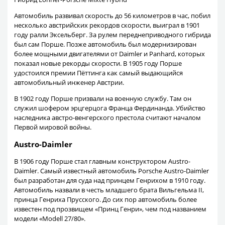
Автомобиль развивал скорость до 56 километров в час, побил
несколько австрийских рекордов скорости, выиграл в 1901
году ралли Эксельберг. За рулем переднеприводного гибрида
был сам Порше. Позже автомобиль был модернизирован
более мощными двигателями от Daimler и Panhard, которых
показал новые рекорды скорости. В 1905 году Порше
удостоился премии Пёттинга как самый выдающийся
автомобильный инженер Австрии.
В 1902 году Порше призвали на военную службу. Там он
служил шофером эрцгерцога Франца Фердинанда. Убийство
наследника австро-венгерского престола считают началом
Первой мировой войны.
Austro-Daimler
В 1906 году Порше стал главным конструктором Austro-
Daimler. Самый известный автомобиль Porsche Austro-Daimler
был разработан для суда над принцем Генрихом в 1910 году.
Автомобиль назвали в честь младшего брата Вильгельма II,
принца Генриха Прусского. До сих пор автомобиль более
известен под прозвищем «Принц Генри», чем под названием
модели «Modell 27/80».