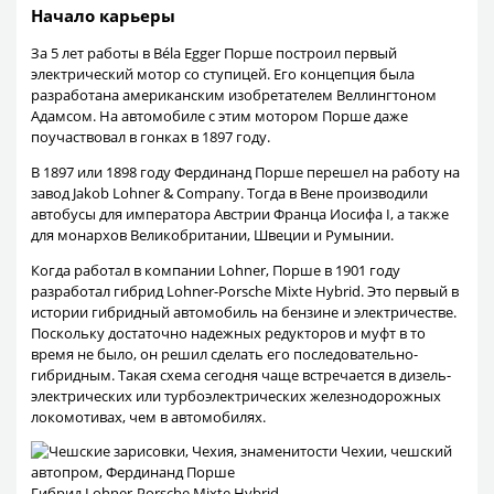
Начало карьеры
За 5 лет работы в Béla Egger Порше построил первый
электрический мотор со ступицей. Его концепция была
разработана американским изобретателем Веллингтоном
Адамсом. На автомобиле с этим мотором Порше даже
поучаствовал в гонках в 1897 году.
В 1897 или 1898 году Фердинанд Порше перешел на работу на
завод Jakob Lohner & Company. Тогда в Вене производили
автобусы для императора Австрии Франца Иосифа I, а также
для монархов Великобритании, Швеции и Румынии.
Когда работал в компании Lohner, Порше в 1901 году
разработал гибрид Lohner-Porsche Mixte Hybrid. Это первый в
истории гибридный автомобиль на бензине и электричестве.
Поскольку достаточно надежных редукторов и муфт в то
время не было, он решил сделать его последовательно-
гибридным. Такая схема сегодня чаще встречается в дизель-
электрических или турбоэлектрических железнодорожных
локомотивах, чем в автомобилях.
Гибрид Lohner-Porsche Mixte Hybrid