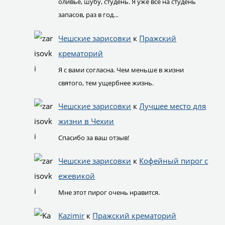
оливье, шубу, студень. Я уже всё на студень
запасов, раз в год…
Чешские зарисовки
к
Пражский
крематорий
Я с вами согласна. Чем меньше в жизни
святого, тем ущербнее жизнь.
Чешские зарисовки
к
Лучшее место для
жизни в Чехии
Спасибо за ваш отзыв!
Чешские зарисовки
к
Кофейный пирог с
ежевикой
Мне этот пирог очень нравится.
Kazimir
к
Пражский крематорий