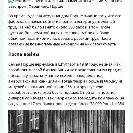
Во время суда над Фердинандом Порше выяснилось, что его
фабрика во время войны использовала принудительный
труд. На ней было занято около 300 рабов, в том числе
русских. Во время войны на немецких фабриках было
обычной практикой использовать рабский труд. Часто
славянские военнопленные находили на них свою смерть.
После войны
Семья Порше вернулась в Штутгарт в 1949 году, не зная, как
возобновить свой бизнес. Банки не предоставили им кредит,
поскольку завод компании все еще находился под
американскими санкциями. Тогда Ферри Порше взял одну из
моделей ограниченной серии 356, которую успели
разработать пока отец был в тюрьме. С ней он, и посетил
дилеров Volkswagen. Так Ферри смог возродить компанию. За
следующие 17 лет было произведено более 78 000 Porsche 356.