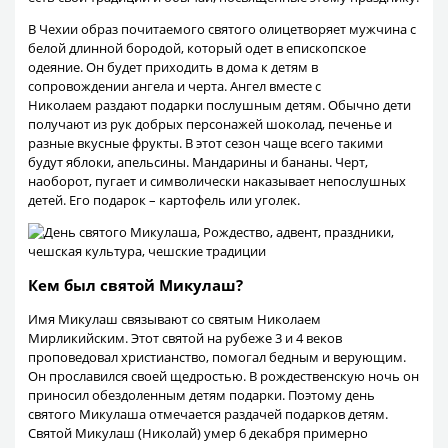
В Чехии образ почитаемого святого олицетворяет мужчина с
белой длинной бородой, который одет в епископское
одеяние. Он будет приходить в дома к детям в
сопровождении ангела и черта. Ангел вместе с
Николаем раздают подарки послушным детям. Обычно дети
получают из рук добрых персонажей шоколад, печенье и
разные вкусные фрукты. В этот сезон чаще всего такими
будут яблоки, апельсины. Мандарины и бананы. Черт,
наоборот, пугает и символически наказывает непослушных
детей. Его подарок – картофель или уголек.
Кем был святой Микулаш?
Имя Микулаш связывают со святым Николаем
Мирликийским. Этот святой на рубеже 3 и 4 веков
проповедовал христианство, помогал бедным и верующим.
Он прославился своей щедростью. В рождественскую ночь он
приносил обездоленным детям подарки. Поэтому день
святого Микулаша отмечается раздачей подарков детям.
Святой Микулаш (Николай) умер 6 декабря примерно