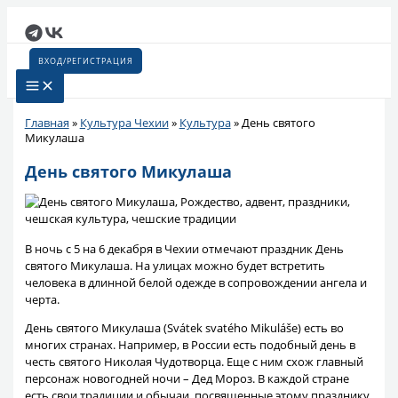
Перейти
к
содержимому
ВХОД/РЕГИСТРАЦИЯ
Главная
»
Культура Чехии
»
Культура
»
День святого
Микулаша
День святого Микулаша
В ночь с 5 на 6 декабря в Чехии отмечают праздник День
святого Микулаша. На улицах можно будет встретить
человека в длинной белой одежде в сопровождении ангела и
черта.
День святого Микулаша (Svátek svatého Mikuláše) есть во
многих странах. Например, в России есть подобный день в
честь святого Николая Чудотворца. Еще с ним схож главный
персонаж новогодней ночи – Дед Мороз. В каждой стране
есть свои традиции и обычаи, посвященные этому празднику.