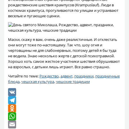
рождественские шествия крампусов (Krampuslauf). Люди в
костюмах крампуса, прогуливаются по улицам и устраивают
веселые и пугающие сценки.
Маски, скажу я вам, очень даже реалистичные. И отхлестать
они могут тоже по-настоящему. Так что, шоу огня и
чертовщины не для слабонервных, поэтому детей я бы туда
не водила. Знаю несколько жертв с детской психотравмой.
Хорошо хоть самое жесткое участники шествия обрушивают
на взрослых, с детьми лишь играют. Все равно страшно.
Читайте по теме:
Рождество
,
адвент
,
праздники
,
праздничные
блюда
,
чешская культура
,
чешские традиции
VK
Telegram
Odnoklassniki
WhatsApp