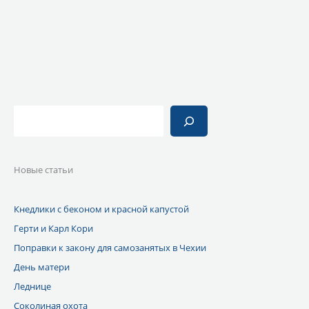
a
l
s
i
m
a
A
l
s
p
s
p
n
Поиск
i
k
i
Новые статьи
Кнедлики с беконом и красной капустой
Герти и Карл Кори
Поправки к закону для самозанятых в Чехии
День матери
Леднице
Соколиная охота