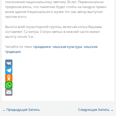
поклонения национальному святому 30 лет. Первоначально
предполагалось, что памятник будет стоять на пандусе прямо
возле здания Национального музея. Но сам автор выступил
против этого.
Высота всей скульптурной группы, включая копье Вацлава,
составляет 7,2 метра. Статуи святых в нижней части имеют
высоту около 3 м.
Читайте по теме:
праздники
,
чешская культура
,
чешские
традиции
V
K
T
e
O
l
d
W
e
n
h
E
g
o
a
m
←
Предыдущая Запись
Следующая Запись
→
r
k
t
a